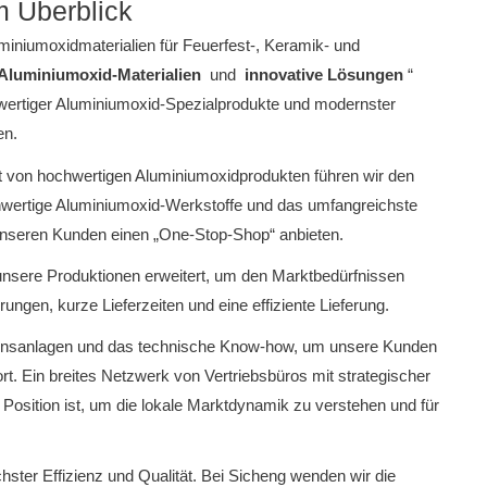
m Überblick
uminiumoxidmaterialien für Feuerfest-, Keramik- und
Aluminiumoxid-Materialien
und
innovative Lösungen
“
hwertiger Aluminiumoxid-Spezialprodukte und modernster
en.
ant von hochwertigen Aluminiumoxidprodukten führen wir den
hwertige Aluminiumoxid-Werkstoffe und das umfangreichste
nseren Kunden einen „One-Stop-Shop“ anbieten.
 unsere Produktionen erweitert, um den Marktbedürfnissen
ungen, kurze Lieferzeiten und eine effiziente Lieferung.
tionsanlagen und das technische Know-how, um unsere Kunden
rt.
Ein breites Netzwerk von Vertriebsbüros mit strategischer
 Position ist, um die lokale Marktdynamik zu verstehen und für
chster Effizienz und Qualität.
Bei Sicheng wenden wir die