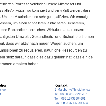
efinierten Prozesse verbinden unsere Mitarbeiter und
ss alle Aktivitäten so konzipiert und verknüpft werden, dass
t.
Unsere Mitarbeiter sind sehr gut qualifiziert.
Wir ermutigen
rbessern, um einen schnelleren, einfacheren, sichereren,
eine Endrendite zu erreichen.
Wir
haben auch unsere
ichtigsten Umwelt-, Gesundheits- und Sicherheitsthemen
beit, dass wir aktiv nach neuen Wegen suchen, um
Emissionen zu reduzieren, natürliche Ressourcen zu
ehr stolz darauf, dass dies dazu geführt hat, dass einige
eranten erhalten haben.
ation
Kontakt
ungen
E-Mail:
betty@hnsicheng.cn
t
Tel: 086-0371-63211287
Tel.: 086-15738804601
Fax: 086-0371-60305637