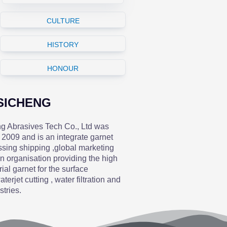
CULTURE
HISTORY
HONOUR
SICHENG
 Abrasives Tech Co., Ltd was
 2009 and is an integrate garnet
ssing shipping ,global marketing
on organisation providing the high
rial garnet for the surface
terjet cutting , water filtration and
stries.